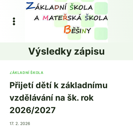
Přeskočit
na
obsah
Výsledky zápisu
ZÁKLADNÍ ŠKOLA
Přijetí dětí k základnímu
vzdělávání na šk. rok
2026/2027
Od
17. 2. 2026
Ing. Jan