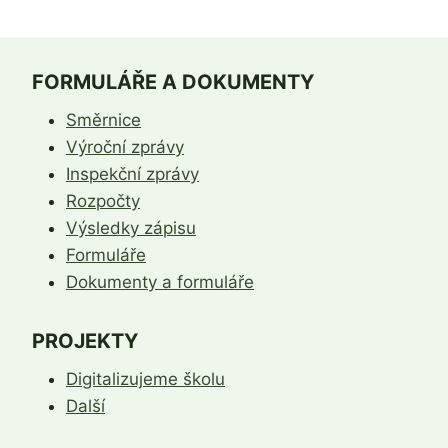
DĚTÍ
K
PŘEDŠKOLNÍMU
VZDĚLÁVÁNÍ
FORMULÁŘE A DOKUMENTY
NA
ŠK.
Směrnice
ROK
Výroční zprávy
2020/2021
Inspekční zprávy
Rozpočty
Výsledky zápisu
Formuláře
Dokumenty a formuláře
PROJEKTY
Digitalizujeme školu
Další