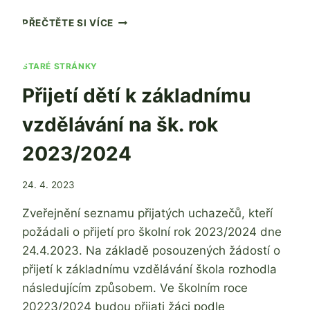
PŘIJETÍ
PŘEČTĚTE SI VÍCE
DĚTÍ
K
PŘEDŠKOLNÍMU
STARÉ STRÁNKY
VZDĚLÁVÁNÍ
Přijetí dětí k základnímu
NA
ŠKOLNÍ
vzdělávání na šk. rok
ROK
2023/2024
2023/2024
Od
24. 4. 2023
Ing. Jan
Zveřejnění seznamu přijatých uchazečů, kteří
Adamec
požádali o přijetí pro školní rok 2023/2024 dne
24.4.2023. Na základě posouzených žádostí o
přijetí k základnímu vzdělávání škola rozhodla
následujícím způsobem. Ve školním roce
20223/2024 budou přijati žáci podle