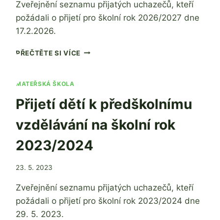
Zveřejnění seznamu přijatých uchazečů, kteří
Adamec
požádali o přijetí pro školní rok 2026/2027 dne
17.2.2026.
PŘIJETÍ
PŘEČTĚTE SI VÍCE
DĚTÍ
K
ZÁKLADNÍMU
MATEŘSKÁ ŠKOLA
VZDĚLÁVÁNÍ
Přijetí dětí k předškolnímu
NA
ŠK.
vzdělávání na školní rok
ROK
2026/2027
2023/2024
Od
23. 5. 2023
Ing. Jan
Zveřejnění seznamu přijatých uchazečů, kteří
Adamec
požádali o přijetí pro školní rok 2023/2024 dne
29. 5. 2023.