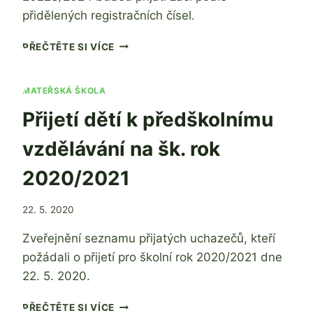
přidělených registračních čísel.
PŘIJETÍ
PŘEČTĚTE SI VÍCE
DĚTÍ
K
ZÁKLADNÍMU
MATEŘSKÁ ŠKOLA
VZDĚLÁVÁNÍ
Přijetí dětí k předškolnímu
NA
ŠK.
vzdělávání na šk. rok
ROK
2023/2024
2020/2021
Od
22. 5. 2020
Ing. Jan
Zveřejnění seznamu přijatých uchazečů, kteří
Adamec
požádali o přijetí pro školní rok 2020/2021 dne
22. 5. 2020.
PŘIJETÍ
PŘEČTĚTE SI VÍCE