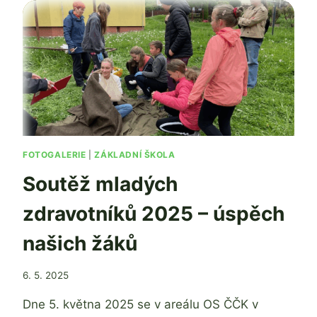
FOTOGALERIE
|
ZÁKLADNÍ ŠKOLA
Soutěž mladých
zdravotníků 2025 – úspěch
našich žáků
Od
6. 5. 2025
Ing. Jan
Dne 5. května 2025 se v areálu OS ČČK v
Adamec