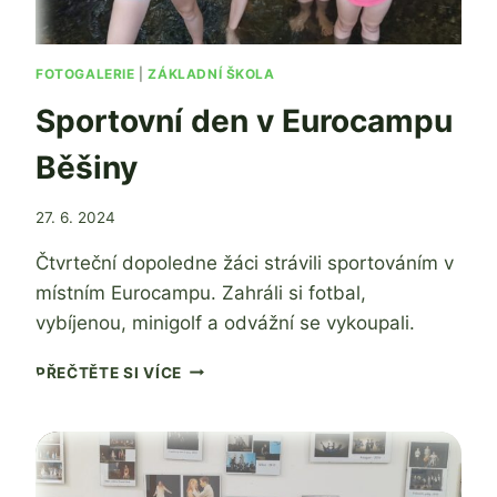
FOTOGALERIE
|
ZÁKLADNÍ ŠKOLA
Sportovní den v Eurocampu
Běšiny
Od
27. 6. 2024
Jaroslava
Čtvrteční dopoledne žáci strávili sportováním v
Tomanová
místním Eurocampu. Zahráli si fotbal,
vybíjenou, minigolf a odvážní se vykoupali.
SPORTOVNÍ
PŘEČTĚTE SI VÍCE
DEN
V
EUROCAMPU
BĚŠINY