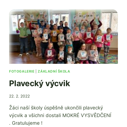
PŘEHLÍDKY
DĚTSKÝCH
RECITÁTORŮ
FOTOGALERIE
|
ZÁKLADNÍ ŠKOLA
Plavecký výcvik
Od
22. 2. 2022
Jaroslava
Žáci naší školy úspěšně ukončili plavecký
Tomanová
výcvik a všichni dostali MOKRÉ VYSVĚDČENÍ
. Gratulujeme !