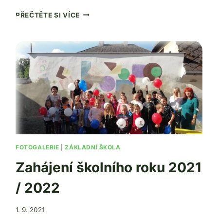
PLAVECKÝ
PŘEČTĚTE SI VÍCE
VÝCVIK
FOTOGALERIE
|
ZÁKLADNÍ ŠKOLA
Zahájení školního roku 2021
/ 2022
Od
1. 9. 2021