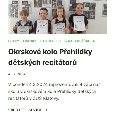
FOTKY STRÁNKY
|
FOTOGALERIE
|
ZÁKLADNÍ ŠKOLA
Okrskové kolo Přehlídky
dětských recitátorů
Od
4. 3. 2024
Jaroslava
V pondělí 4.3.2024 reprezentovali 4 žáci naši
Tomanová
školu v okrskovém kole Přehlídky dětských
recitátorů v ZUŠ Klatovy.
OKRSKOVÉ
PŘEČTĚTE SI VÍCE
KOLO