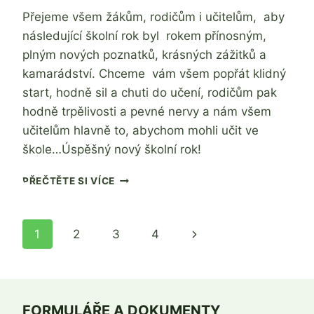
Jaroslava
Přejeme všem žákům, rodičům i učitelům, aby
Tomanová
následující školní rok byl rokem přínosným,
plným nových poznatků, krásných zážitků a
kamarádství. Chceme vám všem popřát klidný
start, hodně sil a chuti do učení, rodičům pak
hodně trpělivosti a pevné nervy a nám všem
učitelům hlavně to, abychom mohli učit ve
škole…Úspěšný nový školní rok!
ZAHÁJENÍ
PŘEČTĚTE SI VÍCE
ŠKOLNÍHO
ROKU
2021
Navigace
Další
1
2
3
4
/
2022
na
strana
stránce
FORMULÁŘE A DOKUMENTY