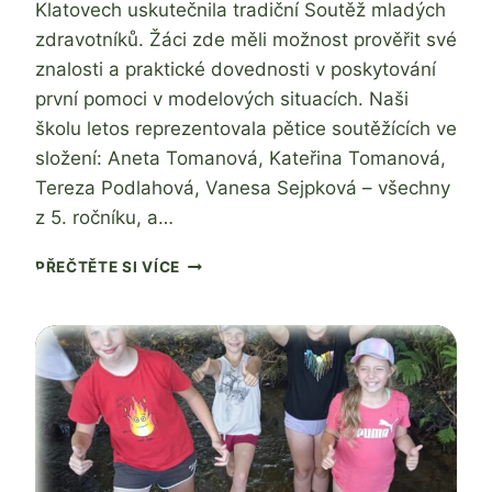
Klatovech uskutečnila tradiční Soutěž mladých
zdravotníků. Žáci zde měli možnost prověřit své
znalosti a praktické dovednosti v poskytování
první pomoci v modelových situacích. Naši
školu letos reprezentovala pětice soutěžících ve
složení: Aneta Tomanová, Kateřina Tomanová,
Tereza Podlahová, Vanesa Sejpková – všechny
z 5. ročníku, a…
SOUTĚŽ
PŘEČTĚTE SI VÍCE
MLADÝCH
ZDRAVOTNÍKŮ
2025
–
ÚSPĚCH
NAŠICH
ŽÁKŮ