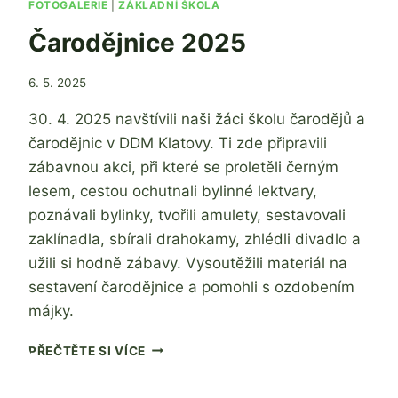
FOTOGALERIE
|
ZÁKLADNÍ ŠKOLA
Čarodějnice 2025
Od
6. 5. 2025
Ing. Jan
30. 4. 2025 navštívili naši žáci školu čarodějů a
Adamec
čarodějnic v DDM Klatovy. Ti zde připravili
zábavnou akci, při které se proletěli černým
lesem, cestou ochutnali bylinné lektvary,
poznávali bylinky, tvořili amulety, sestavovali
zaklínadla, sbírali drahokamy, zhlédli divadlo a
užili si hodně zábavy. Vysoutěžili materiál na
sestavení čarodějnice a pomohli s ozdobením
májky.
ČARODĚJNICE
PŘEČTĚTE SI VÍCE
2025