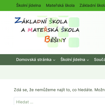
Přeskočit
Školní jídelna
Mateřská škola
Základní škol
na
obsah
Domovská stránka
Školní jídelna
Součá
Zdá se, že nemůžeme najít to, co hledáte. Mož
Vyhledávání