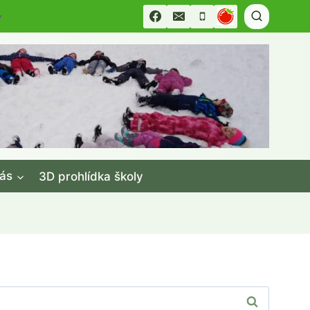
▼
ás
3D prohlídka školy