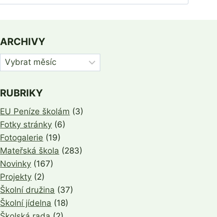
ARCHIVY
Archivy
RUBRIKY
EU Peníze školám
(3)
Fotky stránky
(6)
Fotogalerie
(19)
Mateřská škola
(283)
Novinky
(167)
Projekty
(2)
Školní družina
(37)
Školní jídelna
(18)
Školská rada
(2)