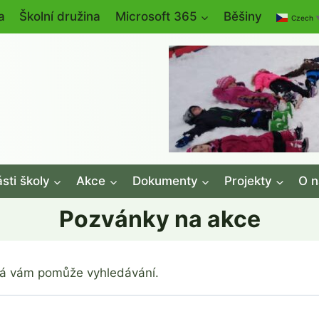
a
Školní družina
Microsoft 365
Běšiny
Czech
sti školy
Akce
Dokumenty
Projekty
O n
Pozvánky na akce
ná vám pomůže vyhledávání.