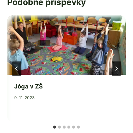
Podobné příspěvky
Jóga v ZŠ
Od
9. 11. 2023
Jaroslava
Tomanová