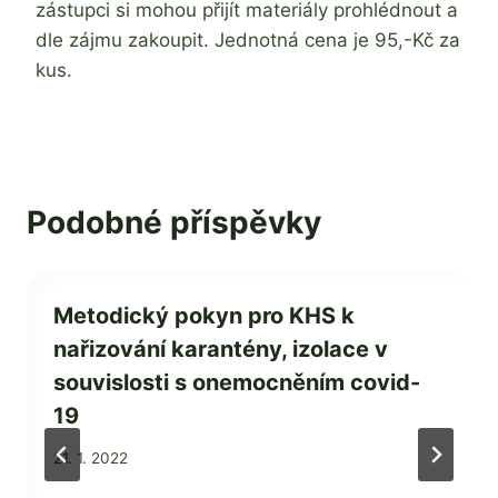
zástupci si mohou přijít materiály prohlédnout a
dle zájmu zakoupit. Jednotná cena je 95,-Kč za
kus.
Podobné příspěvky
Metodický pokyn pro KHS k
nařizování karantény, izolace v
souvislosti s onemocněním covid-
19
Od
21. 1. 2022
Mgr.