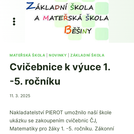
Přeskočit
na
obsah
MATEŘSKÁ ŠKOLA
|
NOVINKY
|
ZÁKLADNÍ ŠKOLA
Cvičebnice k výuce 1.
-5. ročníku
Od
11. 3. 2025
Mgr.
Zdeňka
Nakladatelství PIEROT umožnilo naší škole
Žatková
ukázku se zakoupením cvičebnic ČJ,
Matematiky pro žáky 1. -5. ročníku. Zákonní