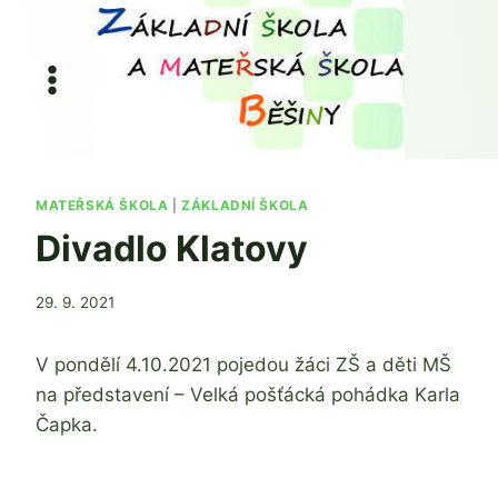
Přeskočit
na
obsah
MATEŘSKÁ ŠKOLA
|
ZÁKLADNÍ ŠKOLA
Divadlo Klatovy
Od
29. 9. 2021
Jaroslava
Tomanová
V pondělí 4.10.2021 pojedou žáci ZŠ a děti MŠ
na představení – Velká pošťácká pohádka Karla
Čapka.