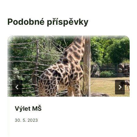
Podobné příspěvky
Výlet MŠ
Od
30. 5. 2023
Jaroslava
Tomanová