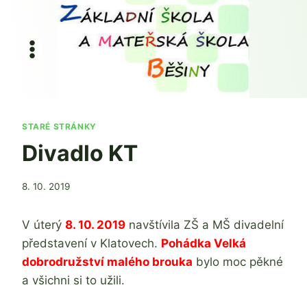
Přeskočit
na
obsah
STARÉ STRÁNKY
Divadlo KT
Od
8. 10. 2019
admin
V úterý
8. 10. 2019
navštívila ZŠ a MŠ divadelní
představení v Klatovech.
Pohádka Velká
dobrodružství malého brouka
bylo moc pěkné
a všichni si to užili.