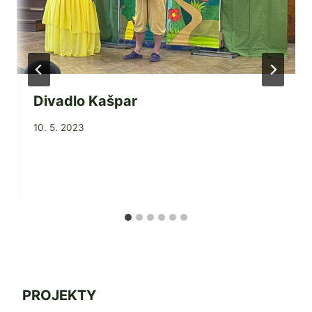
Divadlo Kašpar
Od
10. 5. 2023
Jaroslava
Tomanová
PROJEKTY