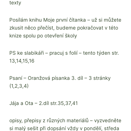
texty
Posílám knihu Moje první čítanka – už si můžete
zkusit něco přečíst, budeme pokračovat v této
knize spolu po otevření školy
PS ke slabikáři – pracuj s folií – tento týden str.
13,14,15,16
Psaní – Oranžová písanka 3. díl – 3 stránky
(1,2,3,4)
Jája a Ota – 2.díl str.35,37,41
opisy, přepisy z různých materiálů – vyzvedněte
si malý sešit při dopsání vždy v pondělí, středa