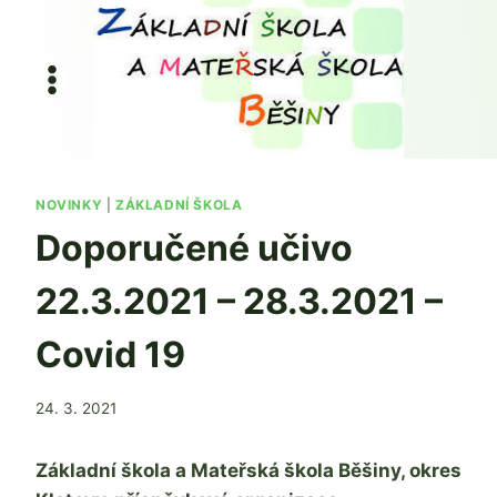
Přeskočit
na
obsah
NOVINKY
|
ZÁKLADNÍ ŠKOLA
Doporučené učivo
22.3.2021 – 28.3.2021 –
Covid 19
Od
24. 3. 2021
Mgr.
Zdeňka
Základní škola a Mateřská škola Běšiny, okres
Žatková