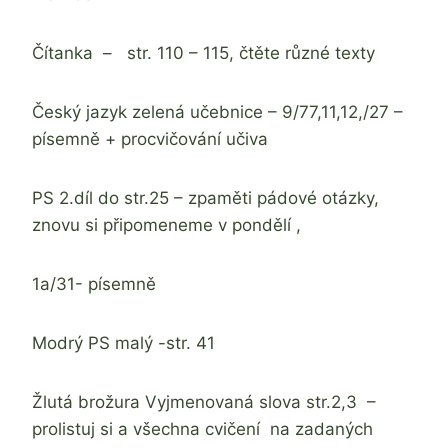
Čítanka – str. 110 – 115, čtěte různé texty
Český jazyk zelená učebnice – 9/77,11,12,/27 –
písemně + procvičování učiva
PS 2.díl do str.25 – zpaměti pádové otázky,
znovu si připomeneme v pondělí ,
1a/31- písemně
Modrý PS malý -str. 41
Žlutá brožura Vyjmenovaná slova str.2,3 –
prolistuj si a všechna cvičení na zadaných