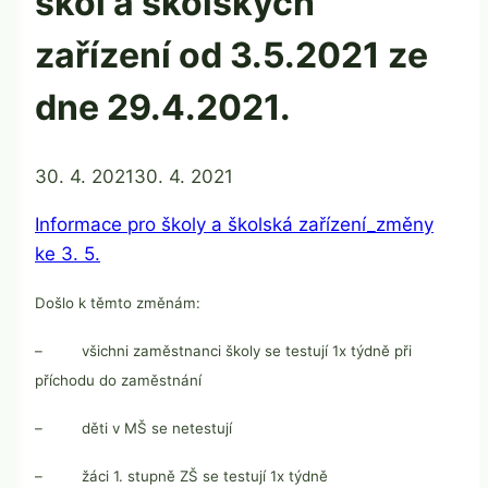
škol a školských
zařízení od 3.5.2021 ze
dne 29.4.2021.
Od
30. 4. 2021
Mgr.
30. 4. 2021
Zdeňka
Informace pro školy a školská zařízení_změny
Žatková
ke 3. 5.
Došlo k těmto změnám:
– všichni zaměstnanci školy se testují 1x týdně při
příchodu do zaměstnání
– děti v MŠ se netestují
– žáci 1. stupně ZŠ se testují 1x týdně