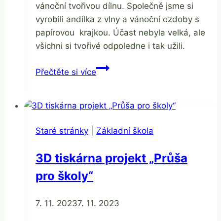
vánoční tvořivou dílnu. Společně jsme si
vyrobili andílka z vlny a vánoční ozdoby s
papírovou krajkou. Účast nebyla velká, ale
všichni si tvořivé odpoledne i tak užili.
Vánoční
Přečtěte si více
tvořivá
dílna
v
ZŠ
Staré stránky
|
Základní škola
3D tiskárna projekt „Průša
pro školy“
Od
7. 11. 2023
Mgr.
7. 11. 2023
Zdeňka