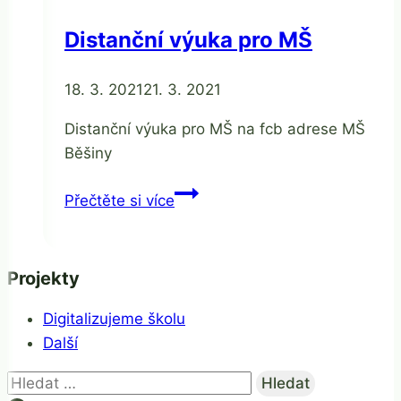
Distanční výuka pro MŠ
Od
18. 3. 2021
Jaroslava
21. 3. 2021
Tomanová
Distanční výuka pro MŠ na fcb adrese MŠ
Běšiny
Distanční
Přečtěte si více
výuka
pro
MŠ
Projekty
Digitalizujeme školu
Další
Vyhledávání