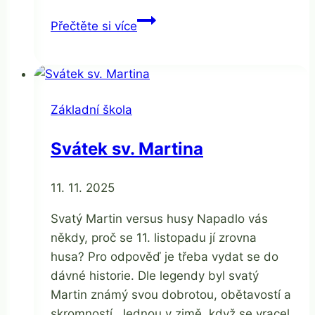
Velikonoční
Přečtěte si více
barevné
dny
Základní škola
Svátek sv. Martina
Od
11. 11. 2025
Jaroslava
Tomanová
Svatý Martin versus husy Napadlo vás
někdy, proč se 11. listopadu jí zrovna
husa? Pro odpověď je třeba vydat se do
dávné historie. Dle legendy byl svatý
Martin známý svou dobrotou, obětavostí a
skromností. Jednou v zimě, když se vracel