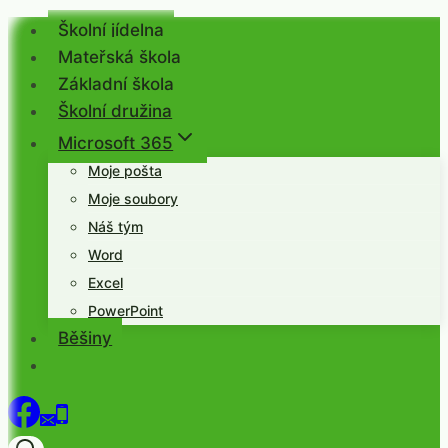
Přeskočit
Školní jídelna
na
Mateřská škola
obsah
Základní škola
Školní družina
Microsoft 365
Moje pošta
Moje soubory
Náš tým
Word
Excel
PowerPoint
Běšiny