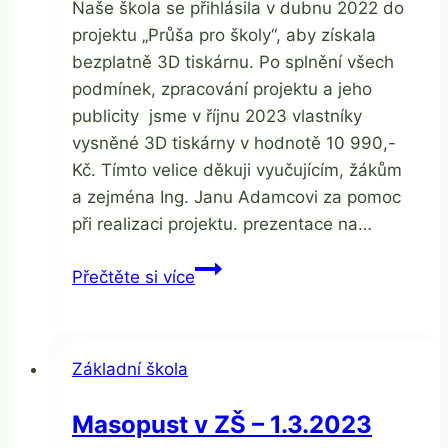
Naše škola se přihlásila v dubnu 2022 do
Žatková
projektu „Průša pro školy“, aby získala
bezplatně 3D tiskárnu. Po splnění všech
podmínek, zpracování projektu a jeho
publicity jsme v říjnu 2023 vlastníky
vysněné 3D tiskárny v hodnotě 10 990,-
Kč. Tímto velice děkuji vyučujícím, žákům
a zejména Ing. Janu Adamcovi za pomoc
při realizaci projektu. prezentace na…
3D
Přečtěte si více
tiskárna
projekt
„Průša
Základní škola
pro
školy“
Masopust v ZŠ – 1.3.2023