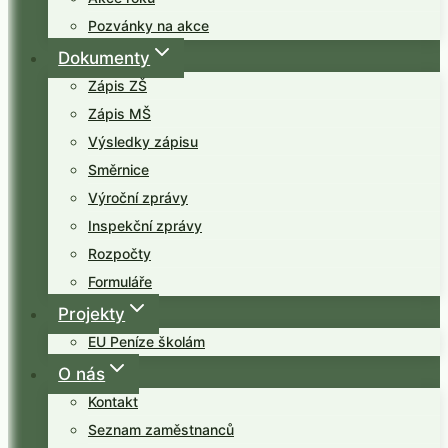
Pozvánky na akce
Dokumenty
Zápis ZŠ
Zápis MŠ
Výsledky zápisu
Směrnice
Výroční zprávy
Inspekční zprávy
Rozpočty
Formuláře
Projekty
EU Peníze školám
O nás
Kontakt
Seznam zaměstnanců