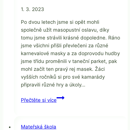
Od
1. 3. 2023
Jaroslava
Tomanová
Po dvou letech jsme si opět mohli
společně užít masopustní oslavu, díky
tomu jsme strávili krásné dopoledne. Ráno
jsme všichni přišli převlečeni za různé
karnevalové masky a za doprovodu hudby
jsme třídu proměnili v taneční parket, pak
mohl začít ten pravý rej masek. Žáci
vyšších ročníků si pro své kamarády
připravili různé hry a úkoly…
Masopust
Přečtěte si více
v
ZŠ
–
Mateřská škola
1.3.2023