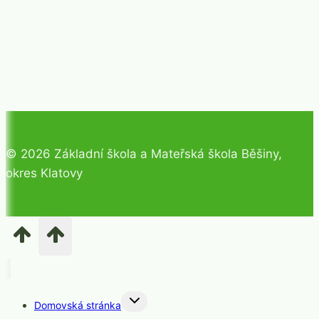
© 2026 Základní škola a Mateřská škola Běšiny,
okres Klatovy
Toggle
Domovská stránka
child
menu