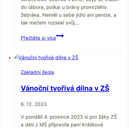
do tábora, potkal u brány promrzlého
žebráka. Neměl u sebe jídlo ani peníze, a
tak mečem rozsekl svůj…
Svátek
Přečtěte si více
sv.
Martina
Základní škola
Vánoční tvořivá dílna v ZŠ
Od
6. 12. 2023
Jaroslava
Tomanová
V pondělí 4. prosince 2023 si pro žáky ZŠ
a děti z MŚ připravila paní Králiková