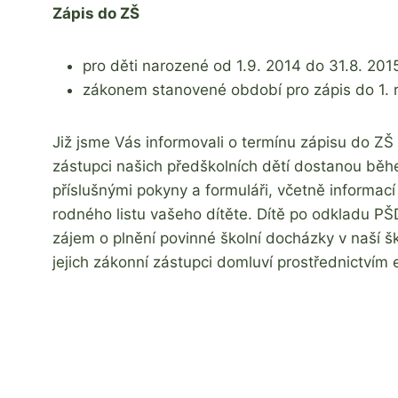
Zdeňka
Zápis do ZŠ
Žatková
pro děti narozené od 1.9. 2014 do 31.8. 201
zákonem stanovené období pro zápis do 1. r
Již jsme Vás informovali o termínu zápisu do ZŠ
zástupci našich předškolních dětí dostanou bě
příslušnými pokyny a formuláři, včetně informací
rodného listu vašeho dítěte. Dítě po odkladu P
zájem o plnění povinné školní docházky v naší šk
jejich zákonní zástupci domluví prostřednictvím