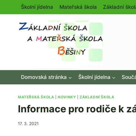
Přeskočit
Školní jídelna
Mateřská škola
Základní škol
na
obsah
Domovská stránka
Školní jídelna
Součá
MATEŘSKÁ ŠKOLA
|
NOVINKY
|
ZÁKLADNÍ ŠKOLA
Informace pro rodiče k z
Od
17. 3. 2021
Mgr.