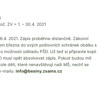
5
oč. ZV = 1. – 30.4. 2021
 6.4. 2021. Zápis proběhne distančně. Zákonní
hem března do svých poštovních schránek obálku s
 o možnosti odkladu PŠD. Už teď si připravte kopii
ŠD musí opět absolvovat zápis. Pokud budou mít
ole děti, které nenavštěvují naši MŠ, nechť se
 e-mailu:
info@besiny.zsams.cz