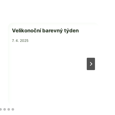
Velikonoční barevný týden
Od
7. 4. 2025
1
Jaroslava
Tomanová