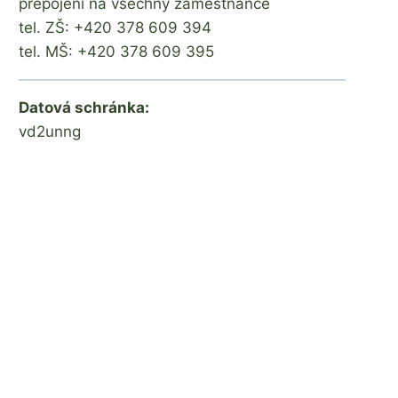
přepojení na všechny zaměstnance
tel. ZŠ: +420 378 609 394
tel. MŠ: +420 378 609 395
Otevírání budovy ZŠ
Datová schránka:
vd2unng
Od
0. 11. 2025
Mgr.
Zdeňka
Žatková
Čerti 
Od
8. 12. 20
Jaroslav
Tomano