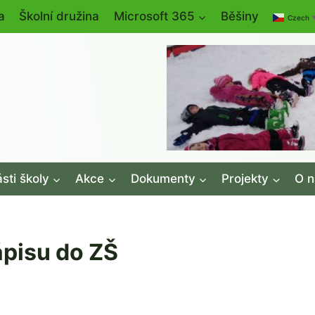
a
Školní družina
Microsoft 365
Běšiny
Czech
sti školy
Akce
Dokumenty
Projekty
O n
ápisu do ZŠ