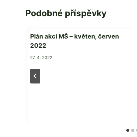
Podobné příspěvky
MŠ
Plán akcí MŠ – květen, červen
2022
Od
27. 4. 2022
Jaroslava
Tomanová