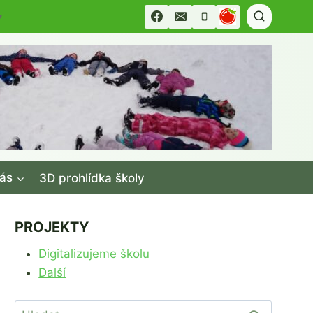
▼
ás
3D prohlídka školy
PROJEKTY
Digitalizujeme školu
Další
Vyhledávání