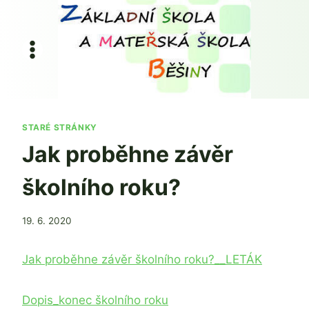
Přeskočit
na
obsah
STARÉ STRÁNKY
Jak proběhne závěr
školního roku?
Od
19. 6. 2020
admin
Jak proběhne závěr školního roku?__LETÁK
Dopis_konec školního roku