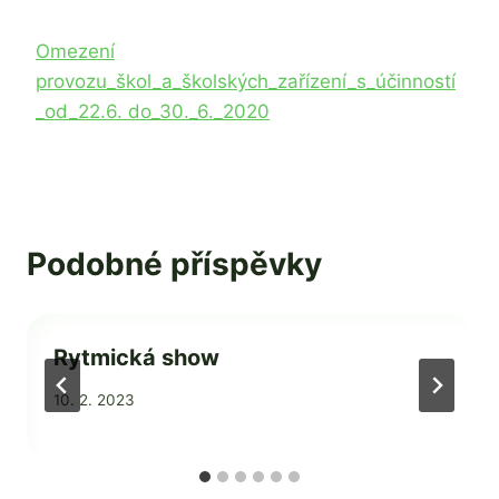
Omezení
provozu_škol_a_školských_zařízení_s_účinností
_od_22.6. do_30._6._2020
Podobné příspěvky
Rytmická show
Od
10. 2. 2023
Mgr.
Zdeňka
Žatková