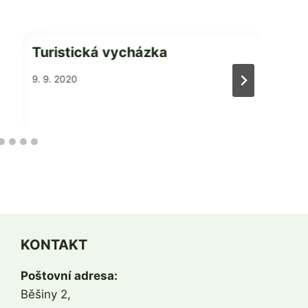
Turistická vycházka
Od
9. 9. 2020
admin
1
KONTAKT
Poštovní adresa:
Běšiny 2,