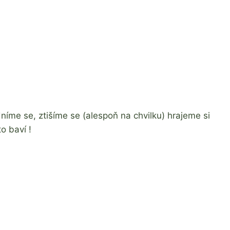
dníme se, ztišíme se (alespoň na chvilku) hrajeme si
o baví !