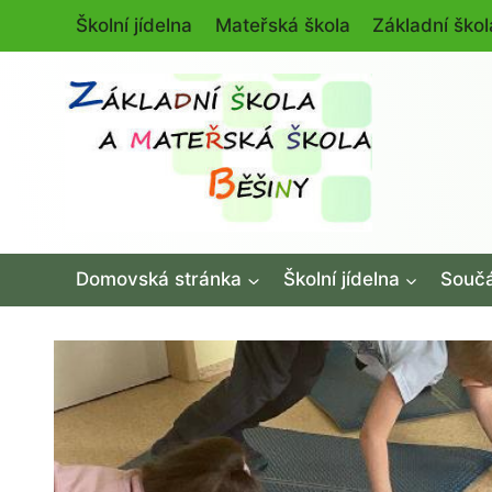
Přeskočit
Školní jídelna
Mateřská škola
Základní škol
na
obsah
Domovská stránka
Školní jídelna
Součá