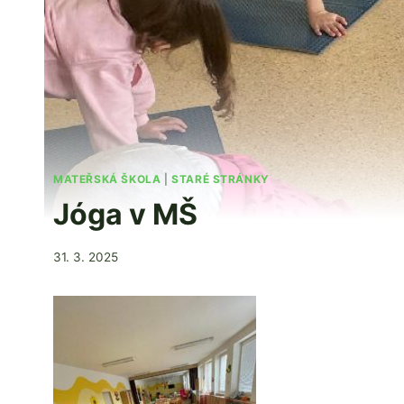
MATEŘSKÁ ŠKOLA
|
STARÉ STRÁNKY
Jóga v MŠ
Od
31. 3. 2025
Jaroslava
Tomanová