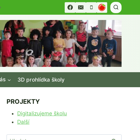
▼
ás
3D prohlídka školy
PROJEKTY
Digitalizujeme školu
Další
Vyhledávání