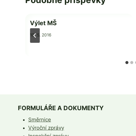
Podobné příspěvky
Výlet MŠ
Od
10. 5. 2016
admin
FORMULÁŘE A DOKUMENTY
Směrnice
Výroční zprávy
Inspekční zprávy