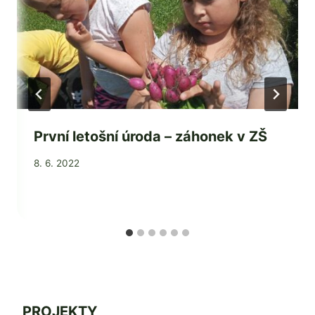
První letošní úroda – záhonek v ZŠ
Od
8. 6. 2022
Jaroslava
Tomanová
PROJEKTY