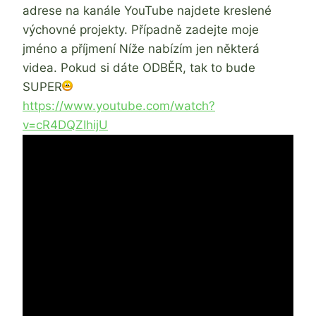
adrese na kanále YouTube najdete kreslené
výchovné projekty. Případně zadejte moje
jméno a příjmení Níže nabízím jen některá
videa. Pokud si dáte ODBĚR, tak to bude
SUPER
https://www.youtube.com/watch?
v=cR4DQZIhijU