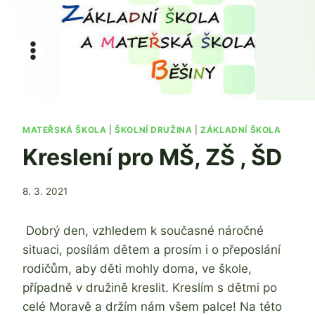
Přeskočit
na
obsah
MATEŘSKÁ ŠKOLA
|
ŠKOLNÍ DRUŽINA
|
ZÁKLADNÍ ŠKOLA
Kreslení pro MŠ, ZŠ , ŠD
Od
8. 3. 2021
Jaroslava
Tomanová
Dobrý den, vzhledem k současné náročné
situaci, posílám dětem a prosím i o přeposlání
rodičům, aby děti mohly doma, ve škole,
případně v družině kreslit. Kreslím s dětmi po
celé Moravě a držím nám všem palce! Na této