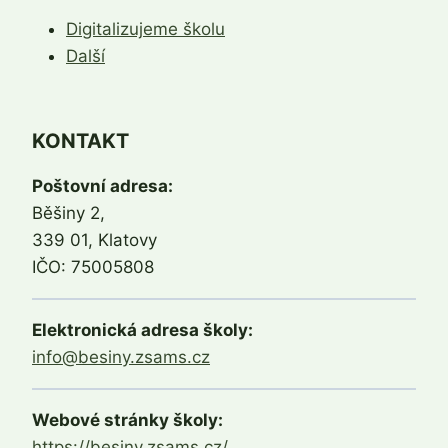
Digitalizujeme školu
Další
KONTAKT
Poštovní adresa:
Běšiny 2,
339 01, Klatovy
IČO: 75005808
Elektronická adresa školy:
info@besiny.zsams.cz
Webové stránky školy:
https://besiny.zsams.cz/