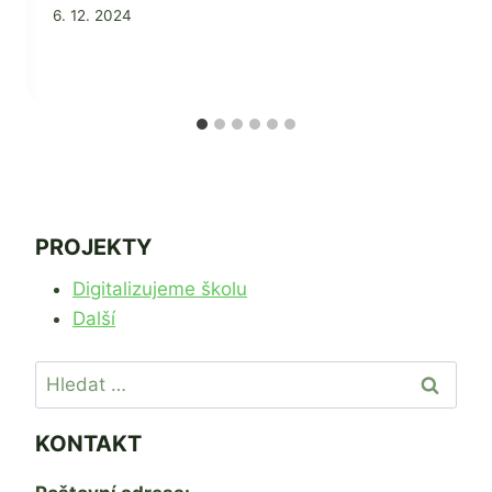
Od
6. 12. 2024
Jaroslava
Tomanová
PROJEKTY
Digitalizujeme školu
Další
Vyhledávání
KONTAKT