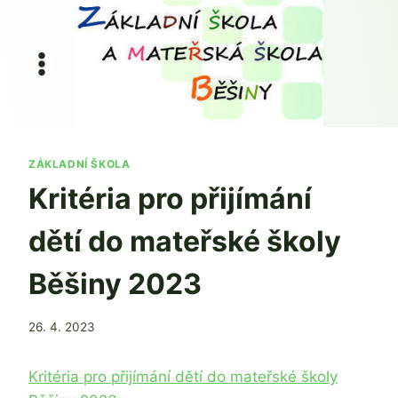
Přeskočit
na
obsah
ZÁKLADNÍ ŠKOLA
Kritéria pro přijímání
dětí do mateřské školy
Běšiny 2023
Od
26. 4. 2023
Jaroslava
Tomanová
Kritéria pro přijímání dětí do mateřské školy