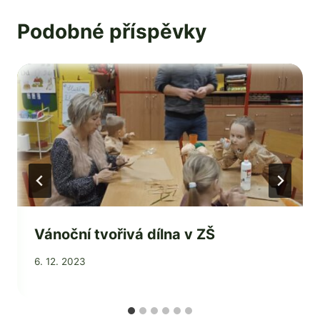
Podobné příspěvky
Vánoční tvořivá dílna v ZŠ
Od
6. 12. 2023
Jaroslava
Tomanová