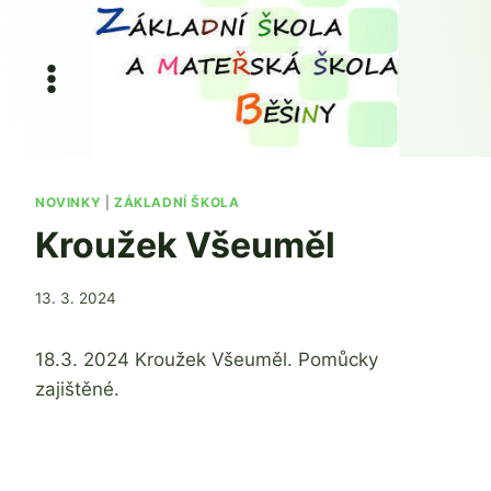
Přeskočit
na
obsah
NOVINKY
|
ZÁKLADNÍ ŠKOLA
Kroužek Všeuměl
Od
13. 3. 2024
Mgr.
Zdeňka
18.3. 2024 Kroužek Všeuměl. Pomůcky
Žatková
zajištěné.