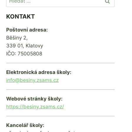
KONTAKT
Poštovní adresa:
Běšiny 2,
339 01, Klatovy
IČO: 75005808
Pythagoriáda
Besíd
Od
2. 3. 2016
Od
16. 5. 20
Elektronická adresa školy:
admin
admin
info@besiny.zsams.cz
Webové stránky školy:
https://besiny.zsams.cz/
Kancelář školy: