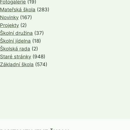
Fotogalerie
(19)
Mateřská škola
(283)
Novinky
(167)
Projekty
(2)
Školní družina
(37)
Školní jídelna
(18)
Školská rada
(2)
Staré stránky
(948)
Základní škola
(574)