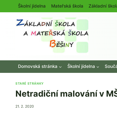
Přeskočit
Školní jídelna
Mateřská škola
Základní škol
na
obsah
Domovská stránka
Školní jídelna
Součá
STARÉ STRÁNKY
Netradiční malování v M
Od
21. 2. 2020
admin