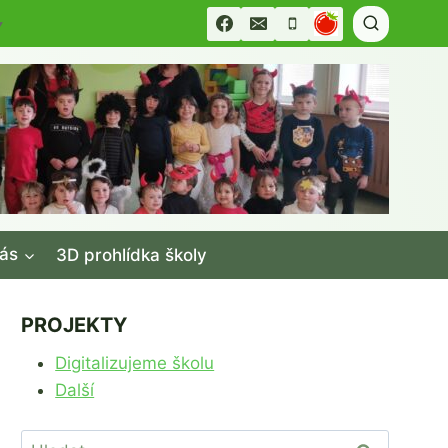
▼
ás
3D prohlídka školy
PROJEKTY
Digitalizujeme školu
Další
Vyhledávání