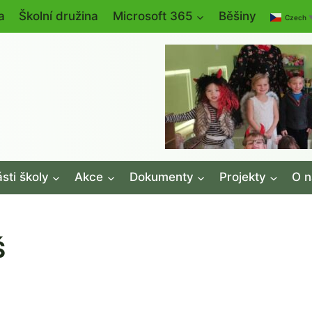
a
Školní družina
Microsoft 365
Běšiny
Czech
sti školy
Akce
Dokumenty
Projekty
O n
Š