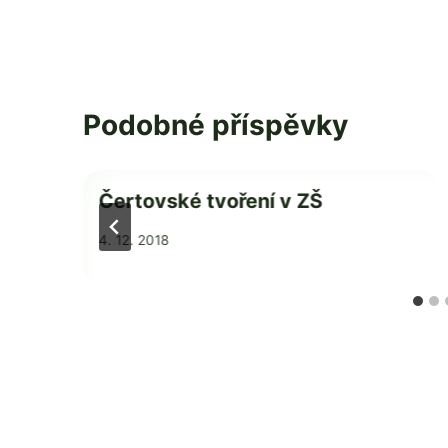
Podobné příspěvky
Čertovské tvoření v ZŠ
Od
4. 12. 2018
admin