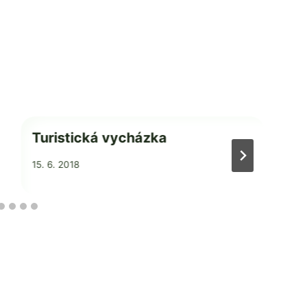
Turistická vycházka
Od
15. 6. 2018
admin