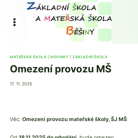
Přeskočit
na
obsah
MATEŘSKÁ ŠKOLA
|
NOVINKY
|
ZÁKLADNÍ ŠKOLA
Omezení provozu MŠ
Od
17. 11. 2025
Mgr.
Zdeňka
Žatková
Věc:
Omezení provozu mateřské školy, ŠJ MŠ
Od
18.11.2025
do odvolání
bude omezen