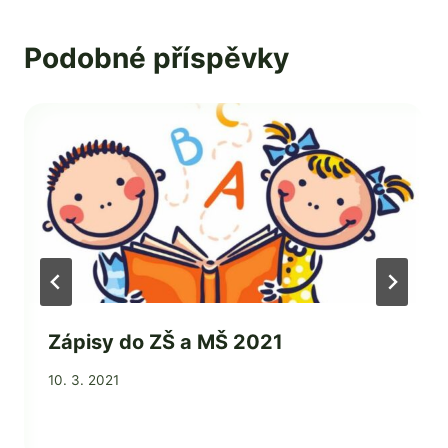
Podobné příspěvky
Zápisy do ZŠ a MŠ 2021
Od
10. 3. 2021
Mgr.
Zdeňka
Žatková