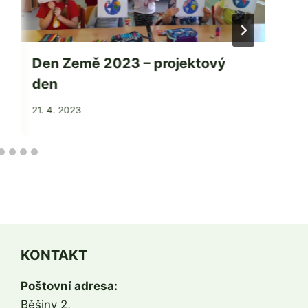
Den Země 2023 – projektový
den
Od
21. 4. 2023
Jaroslava
Tomanová
KONTAKT
Poštovní adresa:
Běšiny 2,