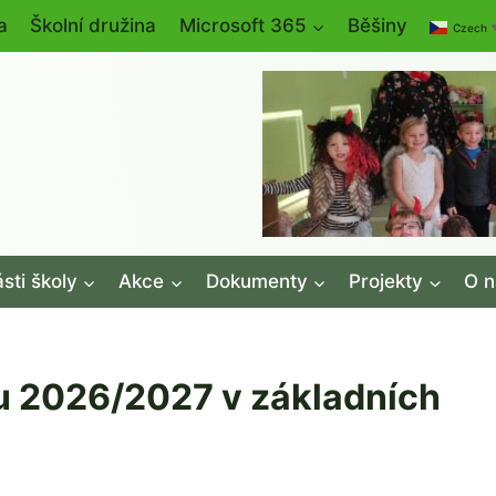
a
Školní družina
Microsoft 365
Běšiny
Czech
sti školy
Akce
Dokumenty
Projekty
O n
u 2026/2027 v základních