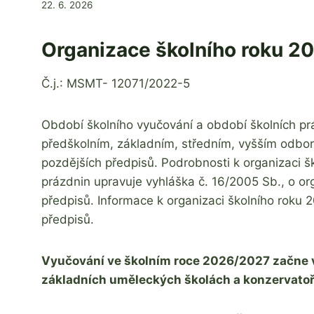
Od
22. 6. 2026
Jaroslava
Tomanová
Organizace školního roku 2
Č.j.: MSMT- 12071/2022-5
Období školního vyučování a období školních pr
předškolním, základním, středním, vyšším odbor
pozdějších předpisů. Podrobnosti k organizaci šk
prázdnin upravuje vyhláška č. 16/2005 Sb., o org
předpisů. Informace k organizaci školního roku
předpisů.
Vyučování ve školním roce 2026/2027 začne v
základních uměleckých školách a konzervatoříc