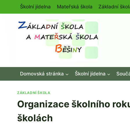
Přeskočit
Školní jídelna
Mateřská škola
Základní škol
na
obsah
Domovská stránka
Školní jídelna
Součá
ZÁKLADNÍ ŠKOLA
Organizace školního rok
školách