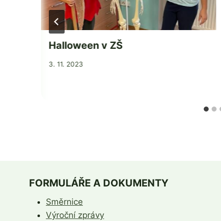
Halloween v ZŠ
Od
3. 11. 2023
Jaroslava
Tomanová
FORMULÁŘE A DOKUMENTY
Směrnice
Výroční zprávy