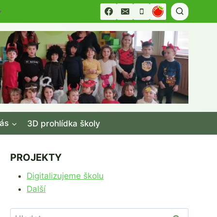
▼
ás
3D prohlídka školy
PROJEKTY
Digitalizujeme školu
Další
Vyhledávání