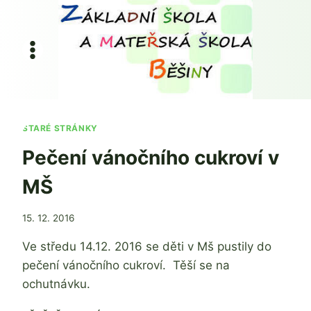
Přeskočit
na
obsah
STARÉ STRÁNKY
Pečení vánočního cukroví v
MŠ
Od
15. 12. 2016
admin
Ve středu 14.12. 2016 se děti v Mš pustily do
pečení vánočního cukroví. Těší se na
ochutnávku.