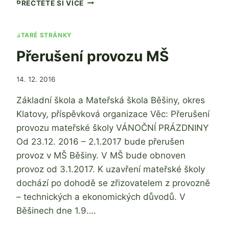
PEČENÍ
PŘEČTĚTE SI VÍCE
VÁNOČNÍHO
CUKROVÍ
V
STARÉ STRÁNKY
MŠ
Přerušení provozu MŠ
Od
14. 12. 2016
admin
Základní škola a Mateřská škola Běšiny, okres
Klatovy, příspěvková organizace Věc: Přerušení
provozu mateřské školy VÁNOČNÍ PRÁZDNINY
Od 23.12. 2016 – 2.1.2017 bude přerušen
provoz v MŠ Běšiny. V MŠ bude obnoven
provoz od 3.1.2017. K uzavření mateřské školy
dochází po dohodě se zřizovatelem z provozně
– technických a ekonomických důvodů. V
Běšinech dne 1.9….