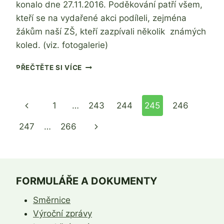
konalo dne 27.11.2016. Poděkování patří všem,
kteří se na vydařené akci podíleli, zejména
žákům naší ZŠ, kteří zazpívali několik známých
koled. (viz. fotogalerie)
ROZSVÍCENÍ
PŘEČTĚTE SI VÍCE
VÁNOČNÍHO
STROMU
2016
Navigace
Předchozí
1
…
243
244
245
246
na
stránka
Další
247
…
266
stránce
strana
FORMULÁŘE A DOKUMENTY
Směrnice
Výroční zprávy