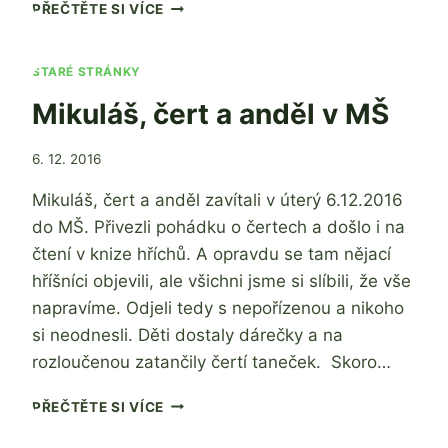
PŘERUŠENÍ
PŘEČTĚTE SI VÍCE
PROVOZU
MŠ
STARÉ STRÁNKY
Mikuláš, čert a anděl v MŠ
Od
6. 12. 2016
admin
Mikuláš, čert a anděl zavítali v úterý 6.12.2016
do MŠ. Přivezli pohádku o čertech a došlo i na
čtení v knize hříchů. A opravdu se tam nějací
hříšníci objevili, ale všichni jsme si slíbili, že vše
napravíme. Odjeli tedy s nepořízenou a nikoho
si neodnesli. Děti dostaly dárečky a na
rozloučenou zatančily čertí taneček. Skoro…
MIKULÁŠ,
PŘEČTĚTE SI VÍCE
ČERT
A