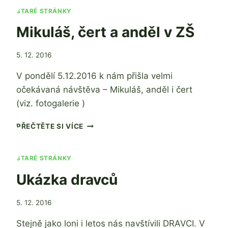
ANDĚL
STARÉ STRÁNKY
V
Mikuláš, čert a anděl v ZŠ
MŠ
Od
5. 12. 2016
admin
V pondělí 5.12.2016 k nám přišla velmi
očekávaná návštěva – Mikuláš, anděl i čert
(viz. fotogalerie )
MIKULÁŠ,
PŘEČTĚTE SI VÍCE
ČERT
A
ANDĚL
STARÉ STRÁNKY
V
Ukázka dravců
ZŠ
Od
5. 12. 2016
admin
Stejně jako loni i letos nás navštívili DRAVCI. V