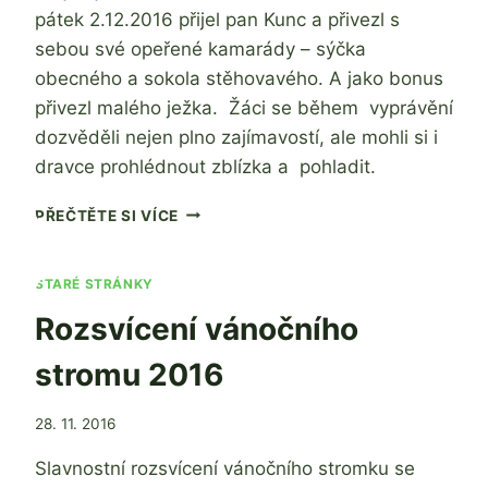
pátek 2.12.2016 přijel pan Kunc a přivezl s
sebou své opeřené kamarády – sýčka
obecného a sokola stěhovavého. A jako bonus
přivezl malého ježka. Žáci se během vyprávění
dozvěděli nejen plno zajímavostí, ale mohli si i
dravce prohlédnout zblízka a pohladit.
UKÁZKA
PŘEČTĚTE SI VÍCE
DRAVCŮ
STARÉ STRÁNKY
Rozsvícení vánočního
stromu 2016
Od
28. 11. 2016
admin
Slavnostní rozsvícení vánočního stromku se