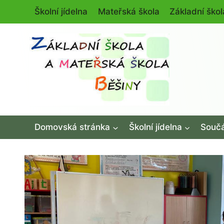
Přeskočit
Školní jídelna
Mateřská škola
Základní škol
na
obsah
Domovská stránka
Školní jídelna
Součá