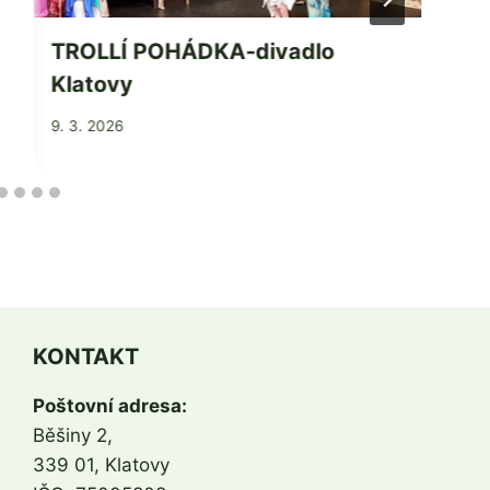
TROLLÍ POHÁDKA-divadlo
Klatovy
Od
9. 3. 2026
Jaroslava
Tomanová
KONTAKT
Poštovní adresa:
Běšiny 2,
339 01, Klatovy