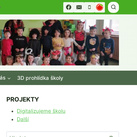
▼
ás
3D prohlídka školy
PROJEKTY
Digitalizujeme školu
Další
Vyhledávání