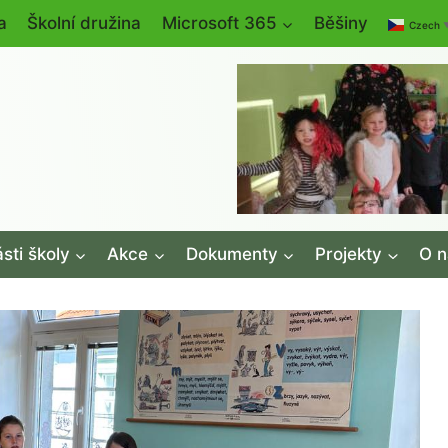
a
Školní družina
Microsoft 365
Běšiny
Czech
sti školy
Akce
Dokumenty
Projekty
O n