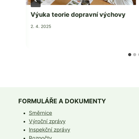
Výuka teorie dopravní výchovy
Od
2. 4. 2025
Jaroslava
Tomanová
FORMULÁŘE A DOKUMENTY
Směrnice
Výroční zprávy
Inspekční zprávy
Rozpočty