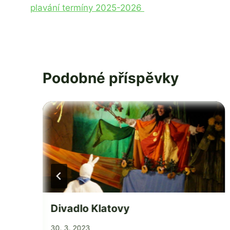
Tomanová
plavání termíny 2025-2026
Podobné příspěvky
Divadlo Klatovy
Od
30. 3. 2023