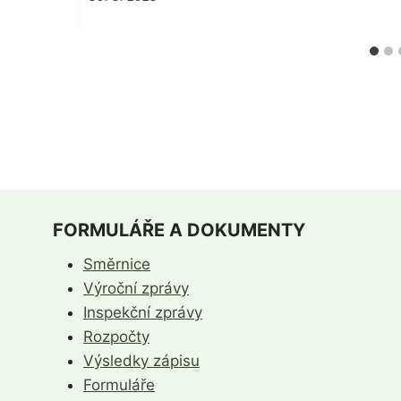
Jaroslava
Tomanová
FORMULÁŘE A DOKUMENTY
Směrnice
Výroční zprávy
Inspekční zprávy
Rozpočty
Výsledky zápisu
Formuláře