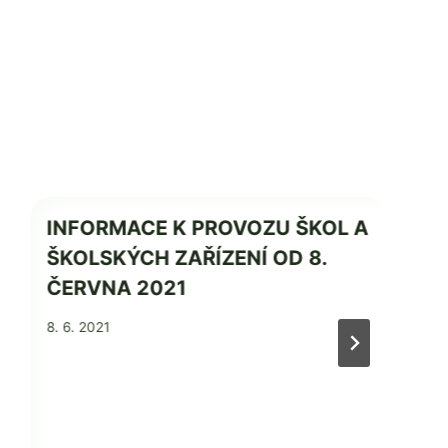
INFORMACE K PROVOZU ŠKOL A
ŠKOLSKÝCH ZAŘÍZENÍ OD 8.
ČERVNA 2021
Od
8. 6. 2021
Mgr.
Zdeňka
Žatková