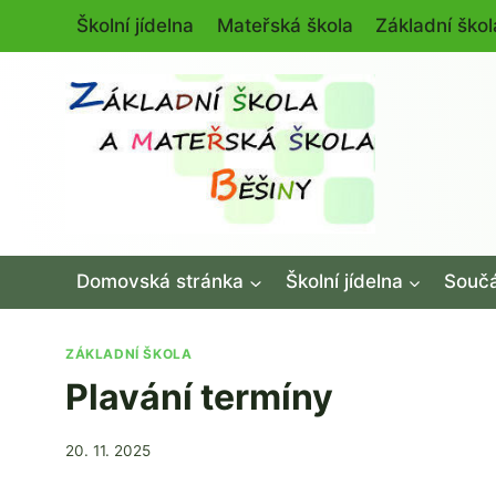
Přeskočit
Školní jídelna
Mateřská škola
Základní škol
na
obsah
Domovská stránka
Školní jídelna
Součá
ZÁKLADNÍ ŠKOLA
Plavání termíny
Od
20. 11. 2025
Jaroslava