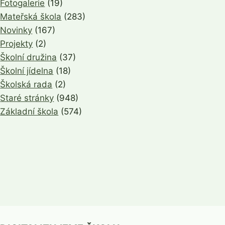
Fotogalerie
(19)
Mateřská škola
(283)
Novinky
(167)
Projekty
(2)
Školní družina
(37)
Školní jídelna
(18)
Školská rada
(2)
Staré stránky
(948)
Základní škola
(574)