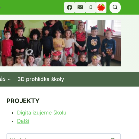
▼
ás
3D prohlídka školy
PROJEKTY
Digitalizujeme školu
Další
Vyhledávání