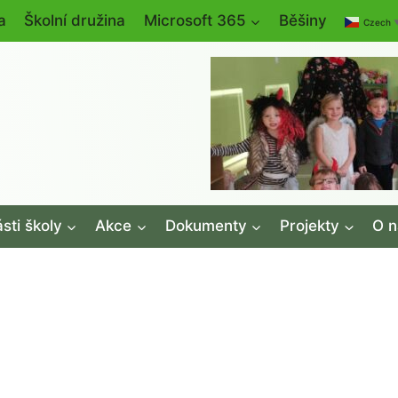
a
Školní družina
Microsoft 365
Běšiny
Czech
sti školy
Akce
Dokumenty
Projekty
O n