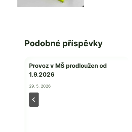
Podobné příspěvky
Provoz v MŠ prodloužen od
E
1.9.2026
NE
Od
29. 5. 2026
Jaroslava
Tomanová