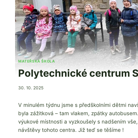
MATEŘSKÁ ŠKOLA
Polytechnické centrum 
Od
30. 10. 2025
Jaroslava
Tomanová
V minulém týdnu jsme s předškolními dětmi navšt
byla zážitková – tam vlakem, zpátky autobusem.
výukové místnosti a vyzkoušely s nadšením vše, 
návštěvy tohoto centra. Již teď se těšíme !