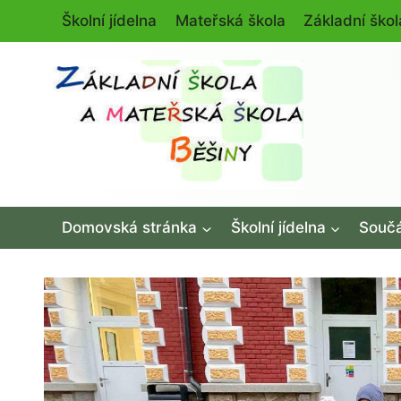
Přeskočit
Školní jídelna
Mateřská škola
Základní škol
na
obsah
Domovská stránka
Školní jídelna
Součá