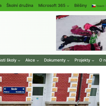
a
Školní družina
Microsoft 365
Běšiny
Czech
sti školy
Akce
Dokumenty
Projekty
O n