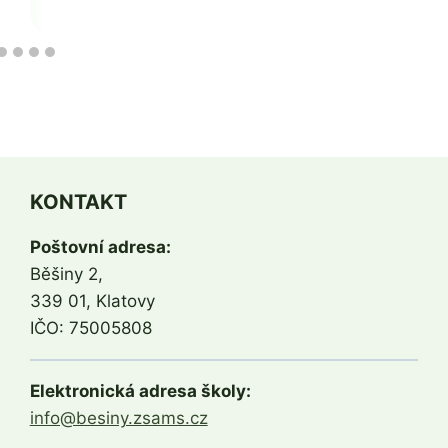
Jaroslava
Tomanová
KONTAKT
Poštovní adresa:
Běšiny 2,
339 01, Klatovy
IČO: 75005808
Elektronická adresa školy:
info@besiny.zsams.cz