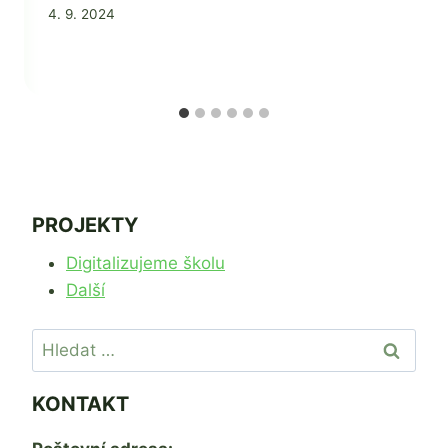
Od
4. 9. 2024
Jaroslava
Tomanová
PROJEKTY
Digitalizujeme školu
Další
Vyhledávání
KONTAKT