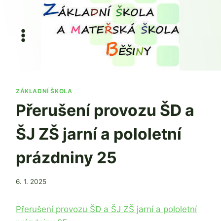
Přeskočit
na
obsah
ZÁKLADNÍ ŠKOLA
Přerušení provozu ŠD a
ŠJ ZŠ jarní a pololetní
prázdniny 25
Od
6. 1. 2025
Jaroslava
Tomanová
Přerušení provozu ŠD a ŠJ ZŠ jarní a pololetní