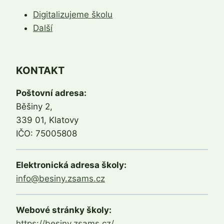
Digitalizujeme školu
Další
KONTAKT
Poštovní adresa:
Běšiny 2,
339 01, Klatovy
IČO: 75005808
Elektronická adresa školy:
info@besiny.zsams.cz
Webové stránky školy:
https://besiny.zsams.cz/