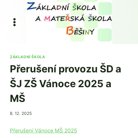
Přeskočit
na
obsah
ZÁKLADNÍ ŠKOLA
Přerušení provozu ŠD a
ŠJ ZŠ Vánoce 2025 a
MŠ
Od
8. 12. 2025
Jaroslava
Tomanová
Přerušení Vánoce MŠ 2025