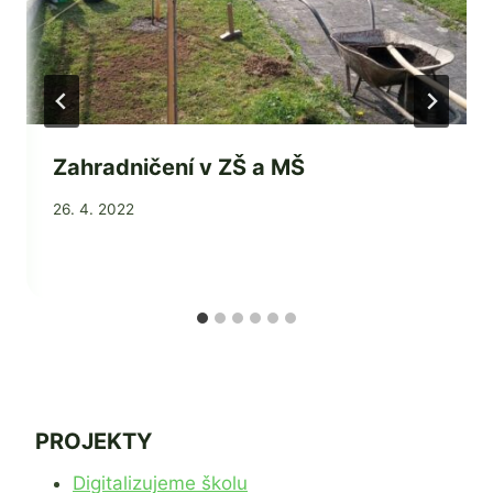
Zahradničení v ZŠ a MŠ
Od
26. 4. 2022
Jaroslava
Tomanová
PROJEKTY
Digitalizujeme školu