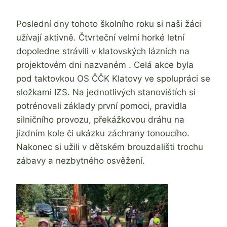
Jaroslava
Tomanová
Poslední dny tohoto školního roku si naši žáci
užívají aktivně. Čtvrteční velmi horké letní
dopoledne strávili v klatovských lázních na
projektovém dni nazvaném . Celá akce byla
pod taktovkou OS ČČK Klatovy ve spolupráci se
složkami IZS. Na jednotlivých stanovištích si
potrénovali základy první pomoci, pravidla
silničního provozu, překážkovou dráhu na
jízdním kole či ukázku záchrany tonoucího.
Nakonec si užili v dětském brouzdališti trochu
zábavy a nezbytného osvěžení.