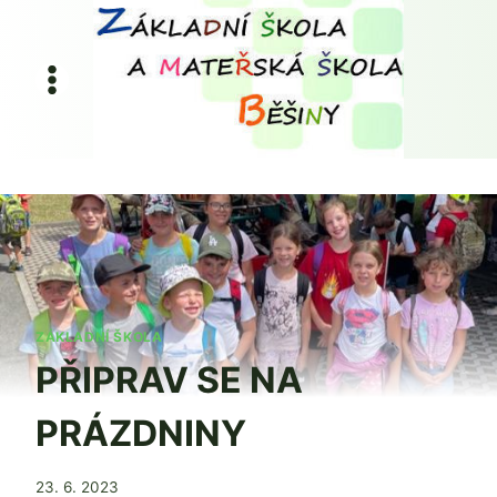
Přeskočit
na
obsah
ZÁKLADNÍ ŠKOLA
PŘIPRAV SE NA
PRÁZDNINY
Od
23. 6. 2023