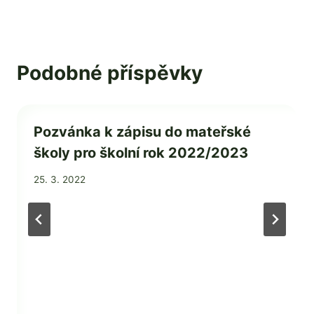
Podobné příspěvky
Pozvánka k zápisu do mateřské
školy pro školní rok 2022/2023
Od
25. 3. 2022
Mgr.
Zdeňka
Žatková