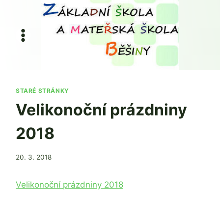
Přeskočit
na
obsah
STARÉ STRÁNKY
Velikonoční prázdniny
2018
Od
20. 3. 2018
admin
Velikonoční prázdniny 2018