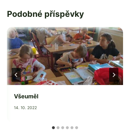
Podobné příspěvky
Všeuměl
Od
14. 10. 2022
Jaroslava
Tomanová