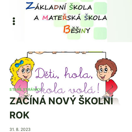
Přeskočit
na
obsah
STARÉ STRÁNKY
ZAČÍNÁ NOVÝ ŠKOLNÍ
ROK
Od
31. 8. 2023