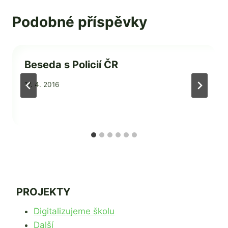
Podobné příspěvky
Beseda s Policií ČR
Od
17. 4. 2016
admin
PROJEKTY
Digitalizujeme školu
Další