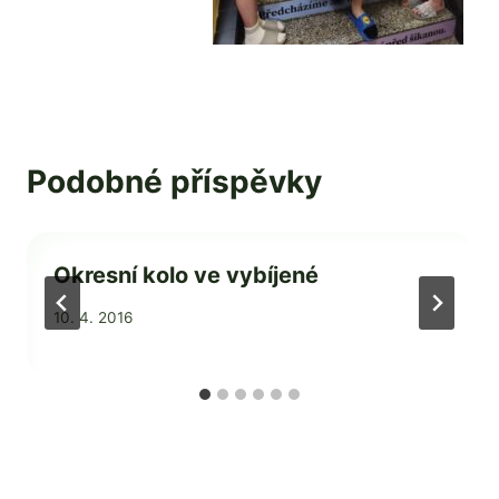
Podobné příspěvky
Okresní kolo ve vybíjené
Od
10. 4. 2016
admin