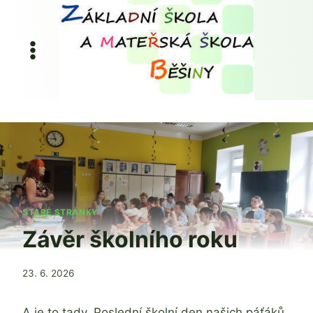
Přeskočit
na
obsah
STARÉ STRÁNKY
Závěr školního roku
Od
23. 6. 2026
Jaroslava
Tomanová
A je to tady. Poslední školní den našich páťáků