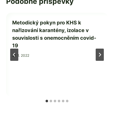
Podobné příspěvky
Metodický pokyn pro KHS k
nařizování karantény, izolace v
souvislosti s onemocněním covid-
19
Od
21. 1. 2022
Mgr.
Zdeňka
Žatková