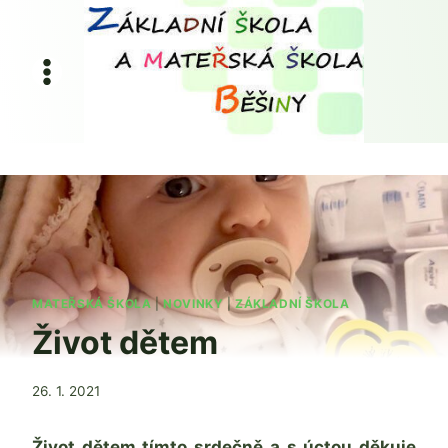
Přeskočit
na
obsah
MATEŘSKÁ ŠKOLA
|
NOVINKY
|
ZÁKLADNÍ ŠKOLA
Život dětem
Od
26. 1. 2021
Mgr.
Zdeňka
Život dětem tímto srdečně a s úctou děkuje