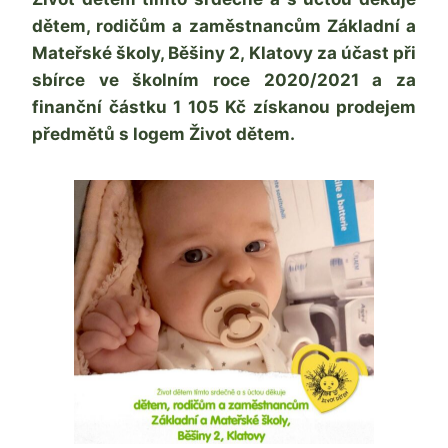
Žatková
dětem, rodičům a zaměstnancům Základní a
Mateřské školy, Běšiny 2, Klatovy za účast při
sbírce ve školním roce 2020/2021 a za
finanční částku 1 105 Kč získanou prodejem
předmětů s logem Život dětem.