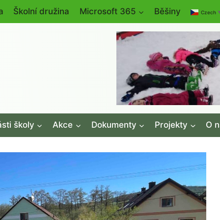
a
Školní družina
Microsoft 365
Běšiny
Czech
sti školy
Akce
Dokumenty
Projekty
O n