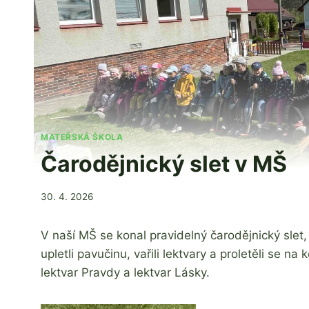
MATEŘSKÁ ŠKOLA
Čarodějnický slet v MŠ
Od
30. 4. 2026
Jaroslava
Tomanová
V naší MŠ se konal pravidelný čarodějnický slet,
upletli pavučinu, vařili lektvary a proletěli se na
lektvar Pravdy a lektvar Lásky.