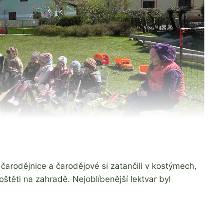
 čarodějnice a čarodějové si zatančili v kostýmech,
 koštěti na zahradě. Nejoblíbenější lektvar byl