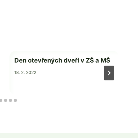
Den otevřených dveří v ZŠ a MŠ
Od
18. 2. 2022
Mgr.
2
Zdeňka
Žatková