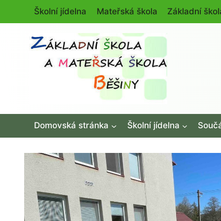
Přeskočit
Školní jídelna
Mateřská škola
Základní škol
na
obsah
Domovská stránka
Školní jídelna
Součá