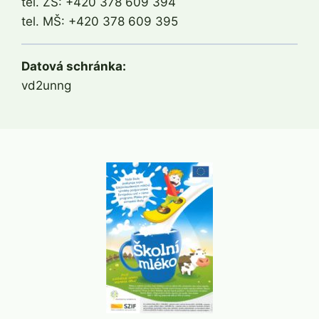
tel. ZŠ: +420 378 609 394
tel. MŠ: +420 378 609 395
Datová schránka:
vd2unng