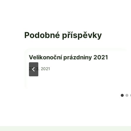
Podobné příspěvky
í
Velikonoční prázdniny 2021
Od
22. 3. 2021
Mgr.
Zdeňka
Žatková