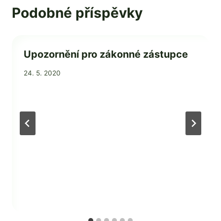
Podobné příspěvky
Upozornění pro zákonné zástupce
Od
24. 5. 2020
Ing. Jan
Adamec