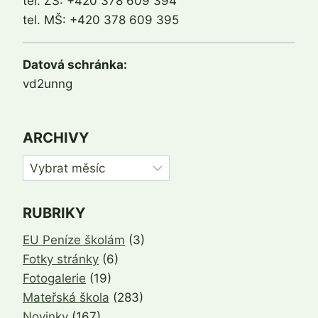
tel. ZŠ: +420 378 609 394
tel. MŠ: +420 378 609 395
Datová schránka:
vd2unng
ARCHIVY
Archivy
RUBRIKY
EU Peníze školám
(3)
Fotky stránky
(6)
Fotogalerie
(19)
Mateřská škola
(283)
Novinky
(167)