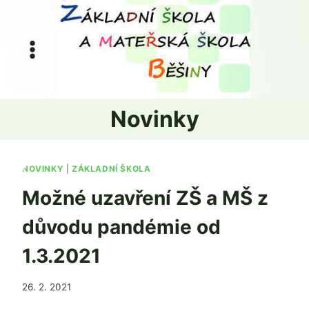
Přeskočit
na
obsah
Novinky
NOVINKY
|
ZÁKLADNÍ ŠKOLA
Možné uzavření ZŠ a MŠ z
důvodu pandémie od
1.3.2021
Od
26. 2. 2021
Mgr.