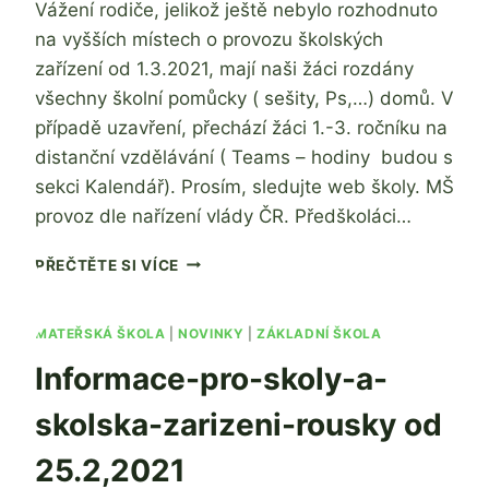
Vážení rodiče, jelikož ještě nebylo rozhodnuto
Zdeňka
Žatková
na vyšších místech o provozu školských
zařízení od 1.3.2021, mají naši žáci rozdány
všechny školní pomůcky ( sešity, Ps,…) domů. V
případě uzavření, přechází žáci 1.-3. ročníku na
distanční vzdělávání ( Teams – hodiny budou s
sekci Kalendář). Prosím, sledujte web školy. MŠ
provoz dle nařízení vlády ČR. Předškoláci…
MOŽNÉ
PŘEČTĚTE SI VÍCE
UZAVŘENÍ
ZŠ
A
MATEŘSKÁ ŠKOLA
|
NOVINKY
|
ZÁKLADNÍ ŠKOLA
MŠ
Informace-pro-skoly-a-
Z
DŮVODU
skolska-zarizeni-rousky od
PANDÉMIE
OD
25.2,2021
1.3.2021