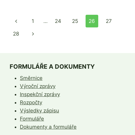
K
PROVOZU
ZŠ
Navigace
Předchozí
1
…
24
25
26
27
BĚŠINY
OD
na
stránka
Další
28
1.2.2021
stránce
strana
FORMULÁŘE A DOKUMENTY
Směrnice
Výroční zprávy
Inspekční zprávy
Rozpočty
Výsledky zápisu
Formuláře
Dokumenty a formuláře