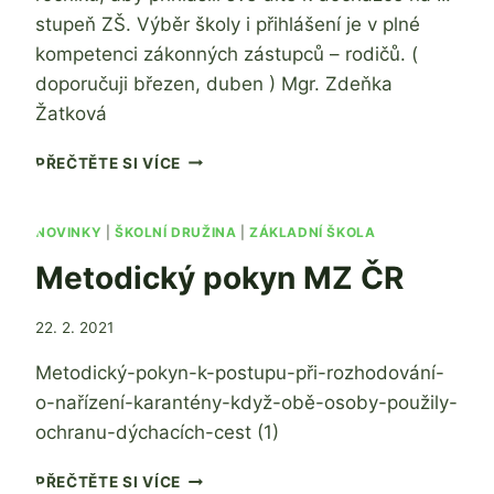
stupeň ZŠ. Výběr školy i přihlášení je v plné
kompetenci zákonných zástupců – rodičů. (
doporučuji březen, duben ) Mgr. Zdeňka
Žatková
VÝBĚR
PŘEČTĚTE SI VÍCE
ZÁKLADNÍ
ŠKOLY-
II.
NOVINKY
|
ŠKOLNÍ DRUŽINA
|
ZÁKLADNÍ ŠKOLA
STUPNĚ
Metodický pokyn MZ ČR
ZŠ-
PRO
ŽÁKY
Od
22. 2. 2021
5.ROČNÍKU
Jaroslava
Metodický-pokyn-k-postupu-při-rozhodování-
Tomanová
o-nařízení-karantény-když-obě-osoby-použily-
ochranu-dýchacích-cest (1)
METODICKÝ
PŘEČTĚTE SI VÍCE