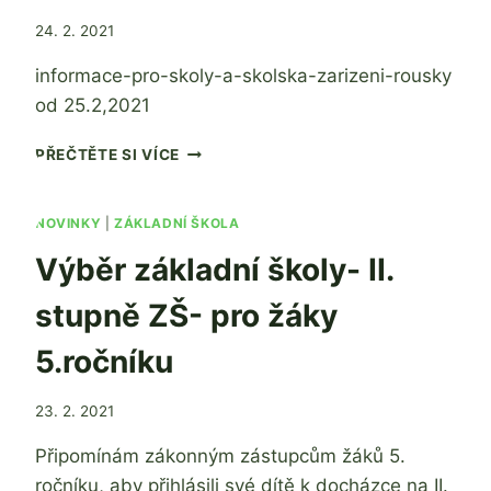
Od
24. 2. 2021
Mgr.
informace-pro-skoly-a-skolska-zarizeni-rousky
Zdeňka
Žatková
od 25.2,2021
INFORMACE-
PŘEČTĚTE SI VÍCE
PRO-
SKOLY-
A-
NOVINKY
|
ZÁKLADNÍ ŠKOLA
SKOLSKA-
Výběr základní školy- II.
ZARIZENI-
ROUSKY
stupně ZŠ- pro žáky
OD
25.2,2021
5.ročníku
Od
23. 2. 2021
Mgr.
Připomínám zákonným zástupcům žáků 5.
Zdeňka
Žatková
ročníku, aby přihlásili své dítě k docházce na II.