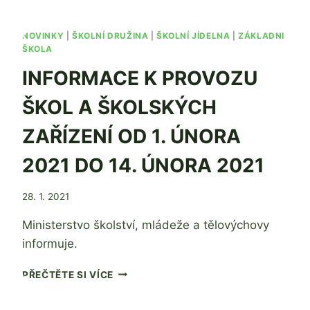
POKYN
MZ
ČR
NOVINKY
|
ŠKOLNÍ DRUŽINA
|
ŠKOLNÍ JÍDELNA
|
ZÁKLADNÍ
ŠKOLA
INFORMACE K PROVOZU
ŠKOL A ŠKOLSKÝCH
ZAŘÍZENÍ OD 1. ÚNORA
2021 DO 14. ÚNORA 2021
Od
28. 1. 2021
Jaroslava
Ministerstvo školství, mládeže a tělovýchovy
Tomanová
informuje.
INFORMACE
PŘEČTĚTE SI VÍCE
K
PROVOZU