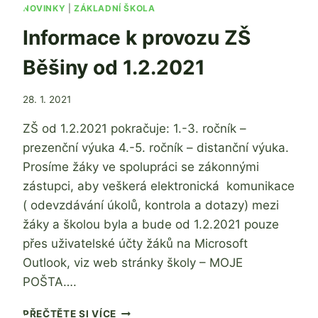
ŠKOL
NOVINKY
|
ZÁKLADNÍ ŠKOLA
A
Informace k provozu ZŠ
ŠKOLSKÝCH
ZAŘÍZENÍ
Běšiny od 1.2.2021
OD
1.
ÚNORA
Od
28. 1. 2021
2021
Mgr.
DO
ZŠ od 1.2.2021 pokračuje: 1.-3. ročník –
Zdeňka
14.
Žatková
prezenční výuka 4.-5. ročník – distanční výuka.
ÚNORA
Prosíme žáky ve spolupráci se zákonnými
2021
zástupci, aby veškerá elektronická komunikace
( odevzdávání úkolů, kontrola a dotazy) mezi
žáky a školou byla a bude od 1.2.2021 pouze
přes uživatelské účty žáků na Microsoft
Outlook, viz web stránky školy – MOJE
POŠTA….
INFORMACE
PŘEČTĚTE SI VÍCE