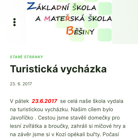
Přeskočit
na
obsah
STARÉ STRÁNKY
Turistická vycházka
Od
23. 6. 2017
admin
V pátek
23.6.2017
se celá naše škola vydala
na turistickou vycházku. Našim cílem bylo
Javoříčko . Cestou jsme stavěli domečky pro
lesní zvířátka a broučky, zahráli si míčové hry a
na závěr jsme si v Kozí opékali buřty. Počasí