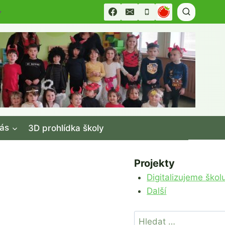
▼
ás
3D prohlídka školy
Projekty
Digitalizujeme škol
Další
Vyhledávání