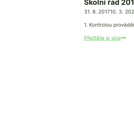
Školní řád 20
Od
31. 8. 2017
Ing.
10. 3. 20
Jan
1. Kontrolou provádě
Adamec
Školn
Přečtěte si více
řád
2017