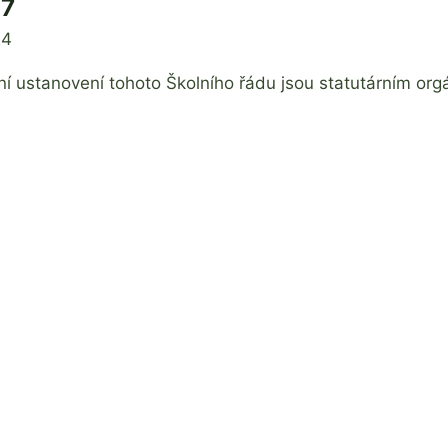
17
24
ní ustanovení tohoto Školního řádu jsou statutárním org
í