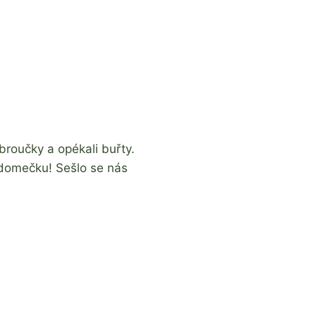
 broučky a opékali buřty.
 domečku! Sešlo se nás