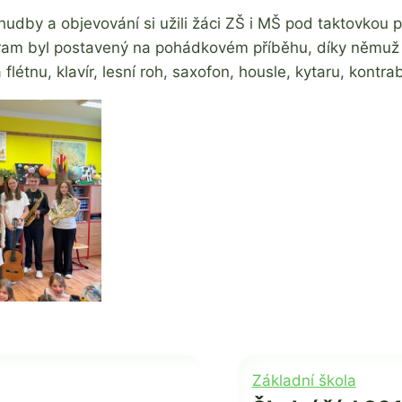
hudby a objevování si užili žáci ZŠ i MŠ pod taktovko
am byl postavený na pohádkovém příběhu, díky němuž se
 flétnu, klavír, lesní roh, saxofon, housle, kytaru, kont
Základní škola