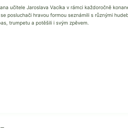
u pana učitele Jaroslava Vacíka v rámci každoročně kon
 posluchači hravou formou seznámili s různými hudební
rabas, trumpetu a potěšili i svým zpěvem.