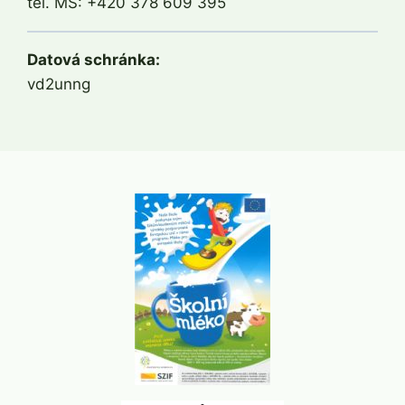
tel. MŠ: +420 378 609 395
Datová schránka:
vd2unng