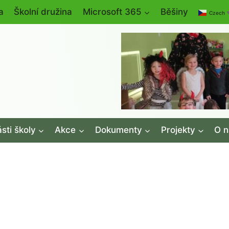
a
Školní družina
Microsoft 365
Běšiny
Czech
sti školy
Akce
Dokumenty
Projekty
O n