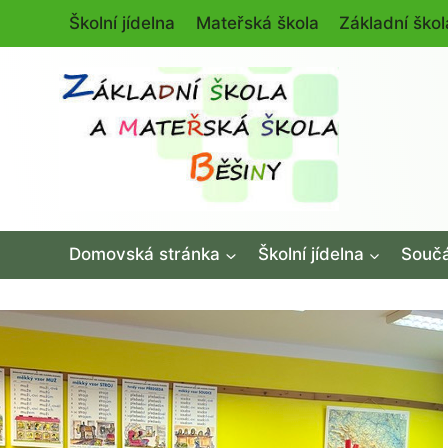
Přeskočit
Školní jídelna
Mateřská škola
Základní škol
na
obsah
Domovská stránka
Školní jídelna
Součá