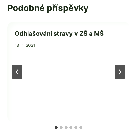
Podobné příspěvky
Odhlašování stravy v ZŠ a MŠ
Od
13. 1. 2021
Jaroslava
Tomanová